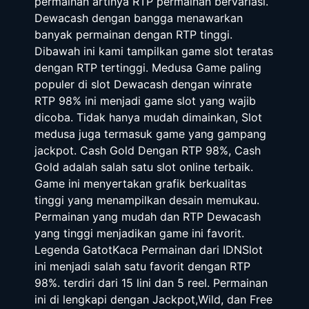
permainan artinya RTP permainan bervariasi.
Dewacash dengan bangga menawarkan
banyak permainan dengan RTP tinggi.
Dibawah ini kami tampilkan game slot teratas
dengan RTP tertinggi. Medusa Game paling
populer di slot Dewacash dengan winrate
RTP 98% ini menjadi game slot yang wajib
dicoba. Tidak hanya mudah dimainkan, Slot
medusa juga termasuk game yang gampang
jackpot. Cash Gold Dengan RTP 98%, Cash
Gold adalah salah satu slot online terbaik.
Game ini menyertakan grafik berkualitas
tinggi yang menampilkan desain memukau.
Permainan yang mudah dan RTP Dewacash
yang tinggi menjadikan game ini favorit.
Legenda GatotKaca Permainan dari IDNSlot
ini menjadi salah satu favorit dengan RTP
98%. terdiri dari 15 lini dan 5 reel. Permainan
ini di lengkapi dengan Jackpot,Wild, dan Free