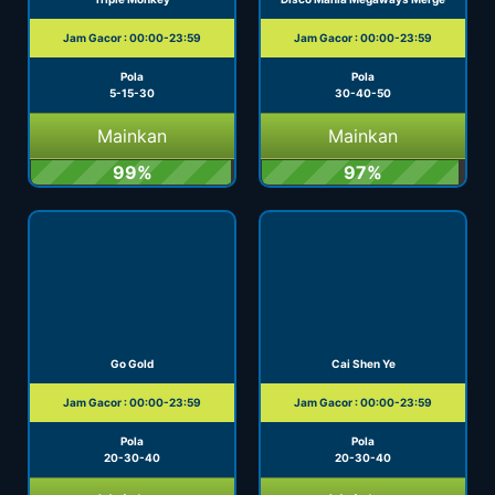
Jam Gacor : 00:00-23:59
Jam Gacor : 00:00-23:59
Pola
Pola
5-15-30
30-40-50
Mainkan
Mainkan
99%
97%
Go Gold
Cai Shen Ye
Jam Gacor : 00:00-23:59
Jam Gacor : 00:00-23:59
Pola
Pola
20-30-40
20-30-40